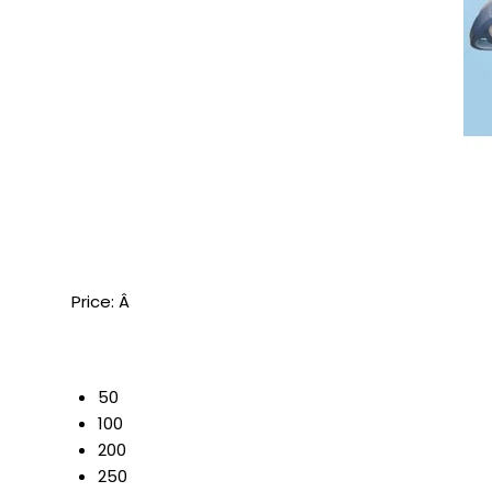
Price:
Â
50
100
200
250